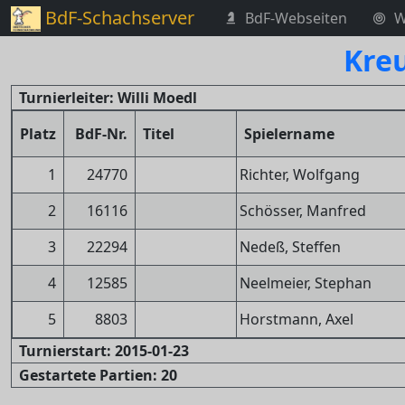
BdF-Schachserver
BdF-Webseiten
W
Kreu
Turnierleiter: Willi Moedl
Platz
BdF-Nr.
Titel
Spielername
1
24770
Richter, Wolfgang
2
16116
Schösser, Manfred
3
22294
Nedeß, Steffen
4
12585
Neelmeier, Stephan
5
8803
Horstmann, Axel
Turnierstart: 2015-01-23
Gestartete Partien: 20