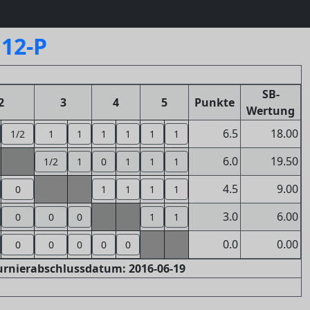
B12-P
SB-
2
3
4
5
Punkte
Wertung
6.5
18.00
1/2
1
1
1
1
1
1
6.0
19.50
1/2
1
0
1
1
1
4.5
9.00
0
1
1
1
1
3.0
6.00
0
0
0
1
1
0.0
0.00
0
0
0
0
0
Turnierabschlussdatum: 2016-06-19