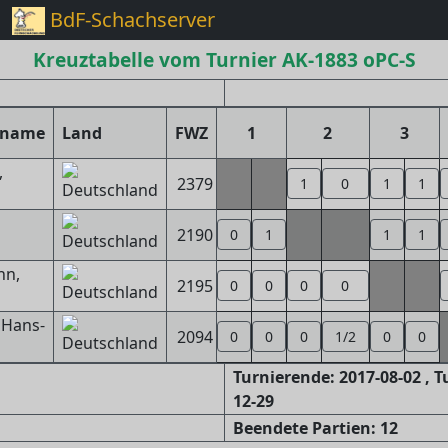
BdF-Schachserver
Kreuztabelle vom Turnier AK-1883 oPC-S
rname
Land
FWZ
1
2
3
,
2379
1
0
1
1
2190
0
1
1
1
nn,
2195
0
0
0
0
 Hans-
2094
0
0
0
1/2
0
0
Turnierende: 2017-08-02 , 
12-29
Beendete Partien: 12