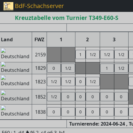
BdF-Schachserver
Kreuztabelle vom Turnier T349-E60-S
Land
FWZ
1
2
3
2159
1
1/2
1/2
1/2
1829
0
1/2
1
1/2
1823
1/2
1/2
0
1/2
1852
1/2
0
0
0
0
0
1838
0
0
0
0
0
0
Turnierende: 2024-06-24 , 
♞
 E60 : 1. d4
f6 2. c4 g6 3. h4