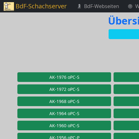
BdF-Schachserver
BdF-Webseiten
W
Übersi
AK-1976 oPC-S
AK-1972 oPC-S
AK-1968 oPC-S
AK-1964 oPC-S
AK-1960 oPC-S
AK-1956 oPC-P